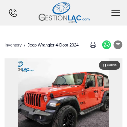
HOME
Inventory
/
Jeep
Wrangler 4-Door
2024
INVENTORY
FINANCING
Pause
SELL YOUR CAR
CALCULATOR
SERVICES
CONTACT