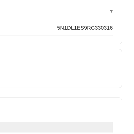
7
5N1DL1ES9RC330316