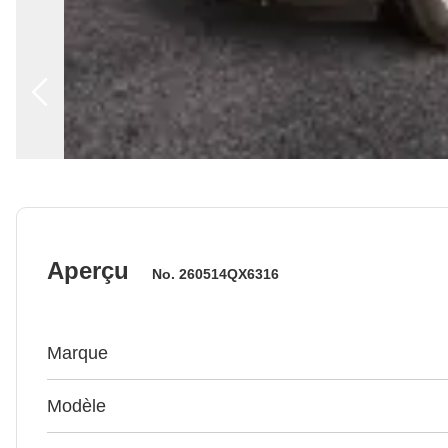
Aperçu
No.
260514QX6316
Marque
Modèle