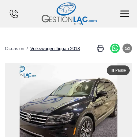
ACCUEIL
Occasion
/
Volkswagen
Tiguan
2018
INVENTAIRE
FINANCEMENT
Pause
VENDS TON CHAR
CALCULATEUR
SERVICES
CONTACT