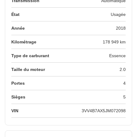
Transmission
Automatique
État
Usagée
Année
2018
Kilométrage
178 949 km
Type de carburant
Essence
Taille du moteur
2.0
Portes
4
Sièges
5
VIN
3VV4B7AX5JM072098