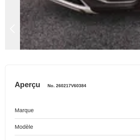
Aperçu
No.
260217V60384
Marque
Modèle