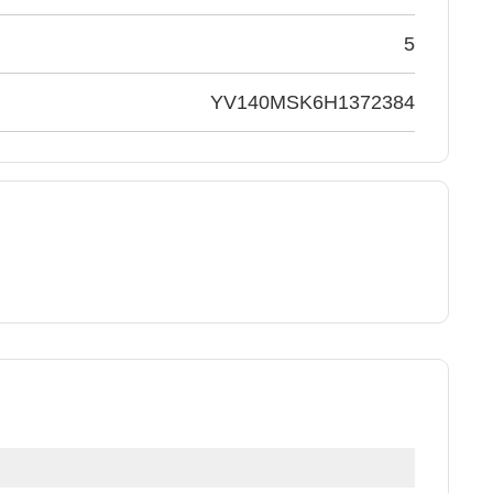
5
YV140MSK6H1372384