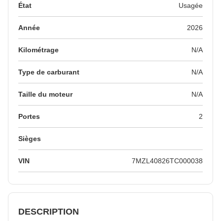
État
Usagée
Année
2026
Kilométrage
N/A
Type de carburant
N/A
Taille du moteur
N/A
Portes
2
Sièges
VIN
7MZL40826TC000038
DESCRIPTION