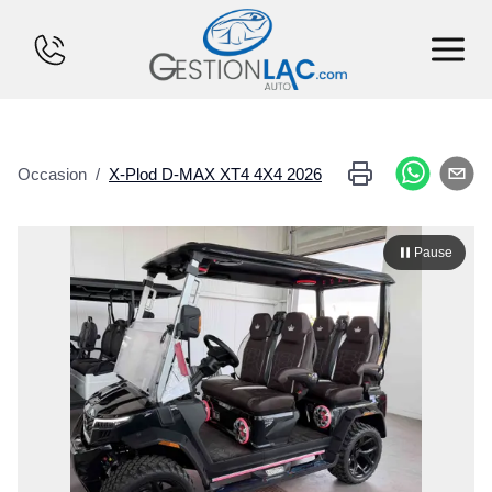
ACCUEIL
Occasion
/
X-Plod
D-MAX XT4 4X4
2026
INVENTAIRE
FINANCEMENT
Pause
VENDS TON CHAR
CALCULATEUR
SERVICES
CONTACT